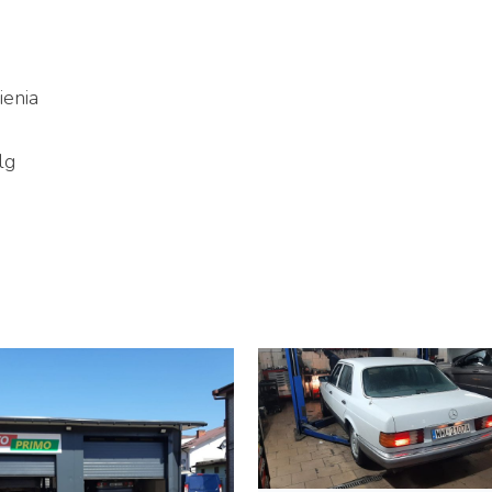
ienia
lg